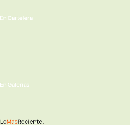
En Cartelera
En Galerías
Lo
Más
Reciente.