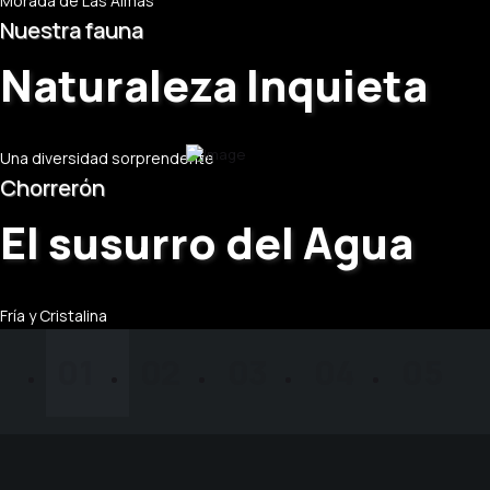
Morada de Las Almas
Nuestra fauna
Naturaleza Inquieta
Una diversidad sorprendente
Chorrerón
El susurro del Agua
Fría y Cristalina
01
02
03
04
05