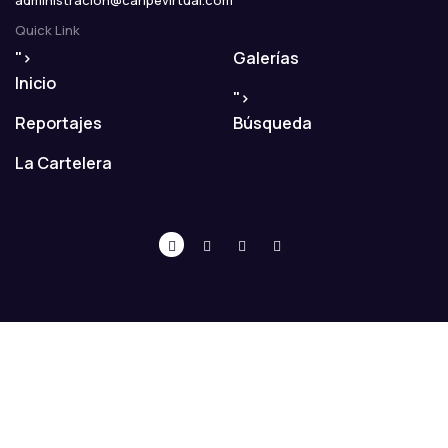
administracion@caripevirtual.com
Quick Link
">
Galerías
Inicio
">
Reportajes
Búsqueda
La Cartelera