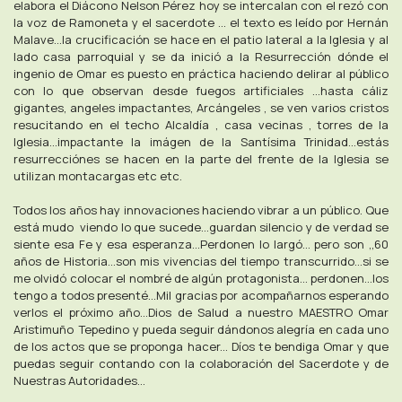
elabora el Diácono Nelson Pérez hoy se intercalan con el rezó con
la voz de Ramoneta y el sacerdote ... el texto es leído por Hernán
Malave...la crucificación se hace en el patio lateral a la Iglesia y al
lado casa parroquial y se da inició a la Resurrección dónde el
ingenio de Omar es puesto en práctica haciendo delirar al público
con lo que observan desde fuegos artificiales ...hasta cáliz
gigantes, angeles impactantes, Arcángeles , se ven varios cristos
resucitando en el techo Alcaldía , casa vecinas , torres de la
Iglesia...impactante la imágen de la Santísima Trinidad...estás
resurrecciónes se hacen en la parte del frente de la Iglesia se
utilizan montacargas etc etc.
Todos los años hay innovaciones haciendo vibrar a un público. Que
está mudo viendo lo que sucede...guardan silencio y de verdad se
siente esa Fe y esa esperanza...Perdonen lo largó... pero son ,,60
años de Historia...son mis vivencias del tiempo transcurrido...si se
me olvidó colocar el nombré de algún protagonista... perdonen...los
tengo a todos presenté...Mil gracias por acompañarnos esperando
verlos el próximo año...Dios de Salud a nuestro MAESTRO Omar
Aristimuño Tepedino y pueda seguir dándonos alegría en cada uno
de los actos que se proponga hacer... Díos te bendiga Omar y que
puedas seguir contando con la colaboración del Sacerdote y de
Nuestras Autoridades...