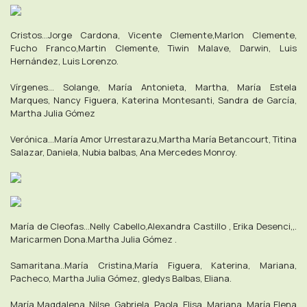
Cristos...Jorge Cardona, Vicente Clemente,Marlon Clemente,
Fucho Franco,Martin Clemente, Tiwin Malave, Darwin, Luis
Hernández, Luis Lorenzo.
Vírgenes... Solange, María Antonieta, Martha, María Estela
Marques, Nancy Figuera, Katerina Montesanti, Sandra de García,
Martha Julia Gómez
Verónica...María Amor Urrestarazu,Martha María Betancourt, Titina
Salazar, Daniela, Nubia balbas, Ana Mercedes Monroy.
María de Cleofas...Nelly Cabello,Alexandra Castillo , Erika Desenci,,.
Maricarmen Dona.Martha Julia Gómez .
Samaritana..María Cristina,María Figuera, Katerina, Mariana,
Pacheco, Martha Julia Gómez, gledys Balbas, Eliana.
María Magdalena..Nilse, Gabriela, Paola ,Elisa, Mariana ,María Elena