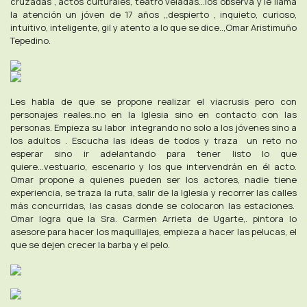
cruzadas , actos culturales, teatro veladas...los observa y le llama
la atención un jóven de 17 años ,,despierto , inquieto, curioso,
intuitivo, inteligente, gil y atento a lo que se dice..,Omar Aristimuño
Tepedino.
Les habla de que se propone realizar el viacrusis pero con
personajes reales..no en la Iglesia sino en contacto con las
personas. Empieza su labor integrando no solo a los jóvenes sino a
los adultos . Escucha las ideas de todos y traza un reto no
esperar sino ir adelantando para tener listo lo que
quiere...vestuario, escenario y los que intervendrán en él acto.
Omar propone a quienes pueden ser los actores, nadie tiene
experiencia, se traza la ruta, salir de la Iglesia y recorrer las calles
más concurridas, las casas donde se colocaron las estaciones.
Omar logra que la Sra. Carmen Arrieta de Ugarte,. pintora lo
asesore para hacer los maquillajes, empieza a hacer las pelucas, el
que se dejen crecer la barba y el pelo.