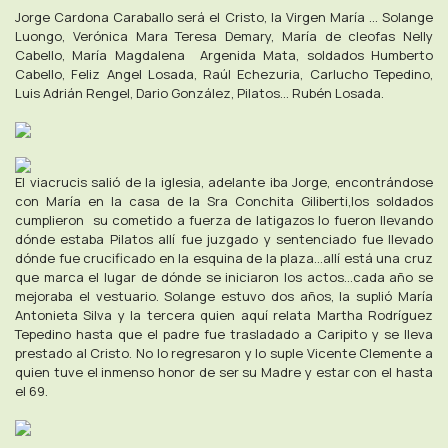
Jorge Cardona Caraballo será el Cristo, la Virgen María ... Solange
Luongo, Verónica Mara Teresa Demary, María de cleofas Nelly
Cabello, María Magdalena Argenida Mata, soldados Humberto
Cabello, Feliz Angel Losada, Raúl Echezuria, Carlucho Tepedino,
Luis Adrián Rengel, Dario González, Pilatos... Rubén Losada.
El viacrucis salió de la iglesia, adelante iba Jorge, encontrándose
con María en la casa de la Sra Conchita Giliberti,los soldados
cumplieron su cometido a fuerza de latigazos lo fueron llevando
dónde estaba Pilatos allí fue juzgado y sentenciado fue llevado
dónde fue crucificado en la esquina de la plaza...allí está una cruz
que marca el lugar de dónde se iniciaron los actos...cada año se
mejoraba el vestuario. Solange estuvo dos años, la suplió María
Antonieta Silva y la tercera quien aquí relata Martha Rodríguez
Tepedino hasta que el padre fue trasladado a Caripito y se lleva
prestado al Cristo. No lo regresaron y lo suple Vicente Clemente a
quien tuve el inmenso honor de ser su Madre y estar con el hasta
el 69.