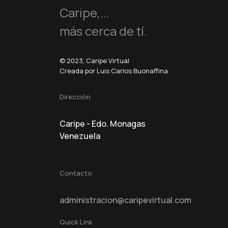
Caripe,...
más cerca de tí.
© 2023, Caripe Virtual
Creada por Luis Carlos Buonaffina
Dirección
Caripe - Edo. Monagas
Venezuela
Contacto
administracion@caripevirtual.com
Quick Link