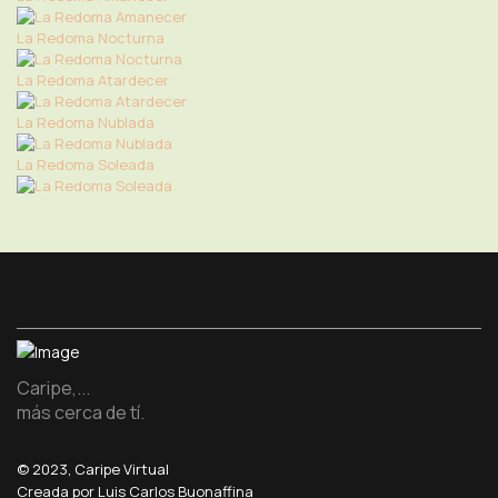
La Redoma Nocturna
La Redoma Atardecer
La Redoma Nublada
La Redoma Soleada
Caripe,...
más cerca de tí.
© 2023, Caripe Virtual
Creada por Luis Carlos Buonaffina