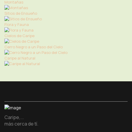
Montañas
Sitios de Ensueño
Flora y Fauna
Cielos de Caripe
Cerro Negro a un Paso del Cielo
Caripe al Natural
Caripe,...
más cerca de tí.