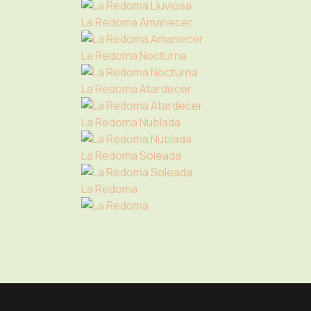
La Redoma Amanecer
La Redoma Nocturna
La Redoma Atardecer
La Redoma Nublada
La Redoma Soleada
La Redoma